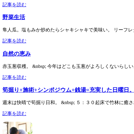
記事を読む
野菜生活
隼人瓜。塩もみか炒めたらシャキシャキで美味い。 リーフレタ
記事を読む
自然の恵み
赤玉葱収穫。 &nbsp; 今年はどこも玉葱がよろしくないらしい。 &n
記事を読む
筍掘り+施術+シンポジウム+銭湯=充実した日曜日
週末は快晴で筍掘り日和。 &nbsp; ５：３０起床で竹林に癒さ
記事を読む