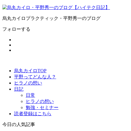
烏丸カイロプラクティック・平野秀一のブログ
フォローする
烏丸カイロTOP
平野ってどんな人？
ヒラノの想い
日記
日常
ヒラノの想い
勉強・セミナー
読者登録はこちら
今日の人気記事