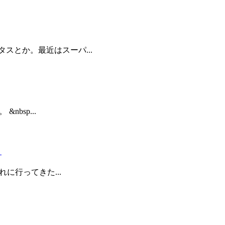
スとか。最近はスーパ...
bsp...
。
れに行ってきた...