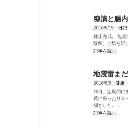
糠漬と腸
2016/6/15
日記
糠床完成。 無
酸菌）と塩を混ぜ
記事を読む
地震雷ま
2016/6/8
健康
昨日、定期的に
通に座ったり立
聞きした。...
記事を読む