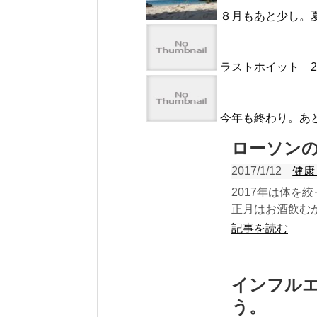
８月もあと少し。
ラストホイット 20
今年も終わり。あ
ローソン
2017/1/12
健康
2017年は体
正月はお酒飲むか
記事を読む
インフル
う。