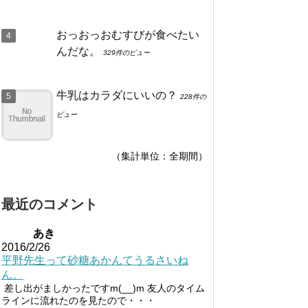
おっおっおむすびが食べたい
んだな。
329件のビュー
牛乳はカラダにいいの？
228件の
ビュー
（集計単位：全期間）
最近のコメント
あき
2016/2/26
平野先生って砂糖あかんてうるさいね
ん。
差し出がましかったですm(__)m 友人のタイム
ラインに流れたのを見たので・・・