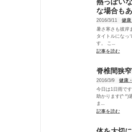
熱っぽい
な場合も
2016/3/11
健康
暑さ寒さも彼岸
タイトルになっ
す。 こ...
記事を読む
脊椎間狭
2016/3/9
健康
今日は1日雨で
助かります(^ 
ま...
記事を読む
体を大切