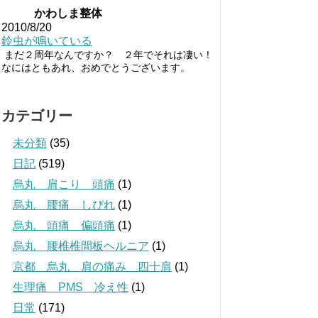
かわしま整体
2010/8/20
鈴虫が鳴いている
まだ２周年なんですか？ ２年でそれは凄い！
なにはともあれ、おめでとうございます。
カテゴリー
未分類
(35)
日記
(519)
烏丸 肩こり 頭痛
(1)
烏丸 腰痛 しびれ
(1)
烏丸 頭痛 偏頭痛
(1)
烏丸 腰椎椎間板ヘルニア
(1)
京都 烏丸 肩の痛み 四十肩
(1)
生理痛 PMS 冷え性
(1)
日常
(171)