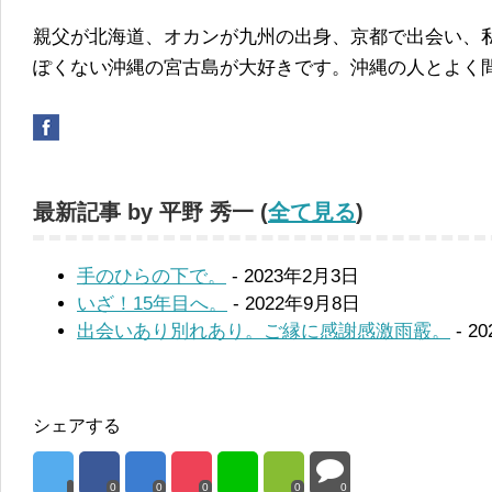
親父が北海道、オカンが九州の出身、京都で出会い、
ぽくない沖縄の宮古島が大好きです。沖縄の人とよく
最新記事 by 平野 秀一
(
全て見る
)
手のひらの下で。
- 2023年2月3日
いざ！15年目へ。
- 2022年9月8日
出会いあり別れあり。ご縁に感謝感激雨霰。
- 2
シェアする
0
0
0
0
0