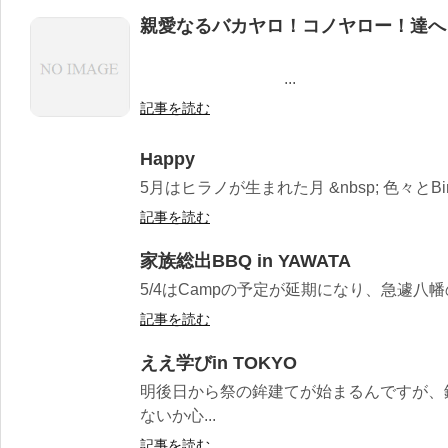
親愛なるバカヤロ！コノヤロー！達へ
宴が始
...
記事を読む
Happy
5月はヒラノが生まれた月 &nbsp; 色々とBirt
記事を読む
家族総出BBQ in YAWATA
5/4はCampの予定が延期になり、急遽八幡の
記事を読む
ええ学びin TOKYO
明後日から祭の鉾建てが始まるんですが、
ないか心...
記事を読む