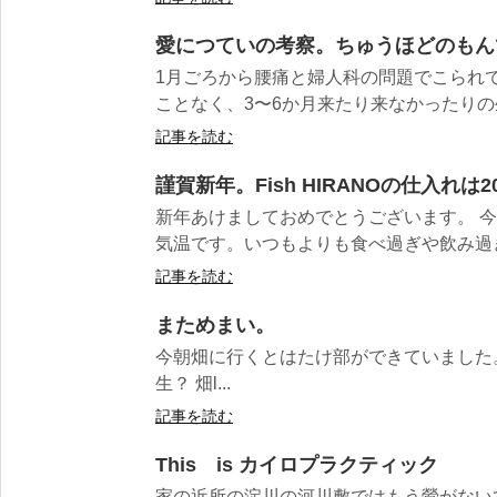
愛につていの考察。ちゅうほどのもん
1月ごろから腰痛と婦人科の問題でこられ
ことなく、3〜6か月来たり来なかったりの
記事を読む
謹賀新年。Fish HIRANOの仕入れは
新年あけましておめでとうございます。 
気温です。いつもよりも食べ過ぎや飲み過ぎ
記事を読む
まためまい。
今朝畑に行くとはたけ部ができていました
生？ 畑l...
記事を読む
This is カイロプラクティック
家の近所の淀川の河川敷ではもう鶯がないてま