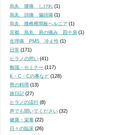
烏丸 腰痛 しびれ
(1)
烏丸 頭痛 偏頭痛
(1)
烏丸 腰椎椎間板ヘルニア
(1)
京都 烏丸 肩の痛み 四十肩
(1)
生理痛 PMS 冷え性
(1)
日常
(171)
ヒラノの想い
(41)
勉強・セミナー
(117)
K・C・Cの事など
(128)
男の料理
(13)
旅日記
(27)
ヒラノの流行
(8)
声でも聞いてください
(32)
健康・栄養
(22)
日々の臨床
(26)