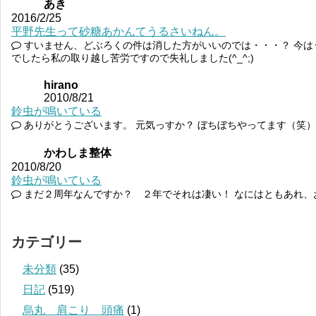
あき
2016/2/25
平野先生って砂糖あかんてうるさいねん。
すいません、どぶろくの件は消した方がいいのでは・・・？ 今はうる
でしたら私の取り越し苦労ですので失礼しました(^_^;)
hirano
2010/8/21
鈴虫が鳴いている
ありがとうございます。 元気っすか？ ぼちぼちやってます（笑）
かわしま整体
2010/8/20
鈴虫が鳴いている
まだ２周年なんですか？ ２年でそれは凄い！ なにはともあれ、
カテゴリー
未分類
(35)
日記
(519)
烏丸 肩こり 頭痛
(1)