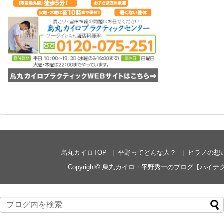
烏丸カイロTOP
平野ってどんな人？
ヒラノの想
Copyright©
烏丸カイロ・平野秀一のブログ【ハイテ