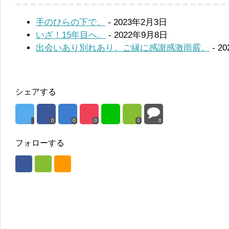
手のひらの下で。
- 2023年2月3日
いざ！15年目へ。
- 2022年9月8日
出会いあり別れあり。ご縁に感謝感激雨霰。
- 2
シェアする
0
0
0
0
0
フォローする