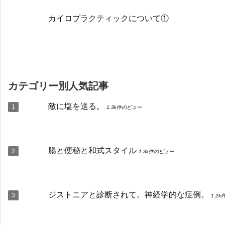
カイロプラクティックについて①
カテゴリー別人気記事
敵に塩を送る。
1.3k件のビュー
腸と便秘と和式スタイル
1.3k件のビュー
ジストニアと診断されて。神経学的な症例。
1.2