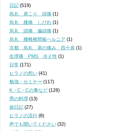
日記
(519)
烏丸 肩こり 頭痛
(1)
烏丸 腰痛 しびれ
(1)
烏丸 頭痛 偏頭痛
(1)
烏丸 腰椎椎間板ヘルニア
(1)
京都 烏丸 肩の痛み 四十肩
(1)
生理痛 PMS 冷え性
(1)
日常
(171)
ヒラノの想い
(41)
勉強・セミナー
(117)
K・C・Cの事など
(128)
男の料理
(13)
旅日記
(27)
ヒラノの流行
(8)
声でも聞いてください
(32)