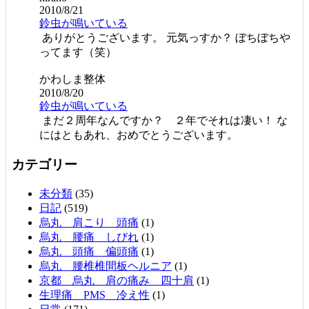
2010/8/21
鈴虫が鳴いている
ありがとうございます。 元気っすか？ ぼちぼちや
ってます（笑）
かわしま整体
2010/8/20
鈴虫が鳴いている
まだ２周年なんですか？ ２年でそれは凄い！ な
にはともあれ、おめでとうございます。
カテゴリー
未分類
(35)
日記
(519)
烏丸 肩こり 頭痛
(1)
烏丸 腰痛 しびれ
(1)
烏丸 頭痛 偏頭痛
(1)
烏丸 腰椎椎間板ヘルニア
(1)
京都 烏丸 肩の痛み 四十肩
(1)
生理痛 PMS 冷え性
(1)