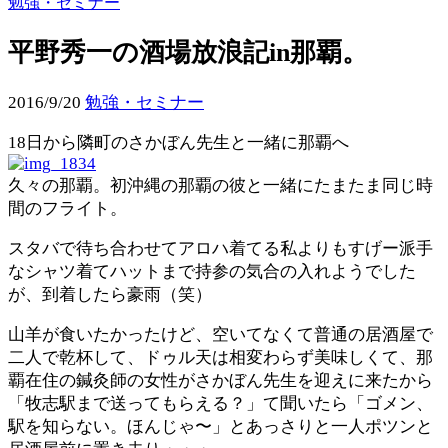
勉強・セミナー
平野秀一の酒場放浪記in那覇。
2016/9/20
勉強・セミナー
18日から隣町のさかぼん先生と一緒に那覇へ
久々の那覇。初沖縄の那覇の彼と一緒にたまたま同じ時
間のフライト。
スタバで待ち合わせてアロハ着てる私よりもすげー派手
なシャツ着てハットまで持参の気合の入れようでした
が、到着したら豪雨（笑）
山羊が食いたかったけど、空いてなくて普通の居酒屋で
二人で乾杯して、ドゥル天は相変わらず美味しくて、那
覇在住の鍼灸師の女性がさかぼん先生を迎えに来たから
「牧志駅まで送ってもらえる？」て聞いたら「ゴメン、
駅を知らない。ほんじゃ〜」とあっさりと一人ポツンと