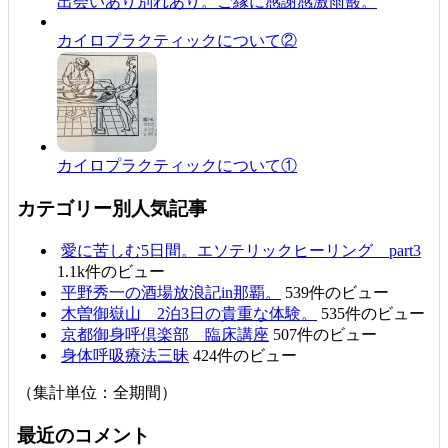
出会いあり別れあり。ご縁に感謝感激雨霰。
カイロプラクティックについて②
カイロプラクティックについて①
カテゴリー別人気記事
愛に苦しむ5日間。エソテリックヒーリング part3
1.1k件のビュー
平野秀一の酒場放浪記in那覇。
539件のビュー
木曽御嶽山 2泊3日の貴重な体験。
535件のビュー
京都御身呼倶楽部 臨床講座
507件のビュー
身体呼吸療法三昧
424件のビュー
（集計単位：全期間）
最近のコメント