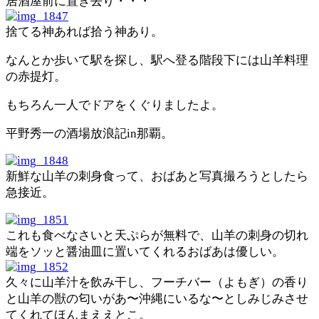
居酒屋前に置き去り・・・
捨てる神あれば拾う神あり。
なんとか歩いて駅を探し、駅へ登る階段下には山羊料理
の赤提灯。
もちろん一人でドアをくぐりましたよ。
平野秀一の酒場放浪記in那覇。
新鮮な山羊の刺身食って、おばあと写真撮ろうとしたら
急接近。
これも食べなさいと天ぷらが無料で、山羊の刺身の切れ
端をソッと醤油皿に置いてくれるおばあは優しい。
久々に山羊汁を飲み干し、フーチバー（よもぎ）の香り
と山羊の獣の匂いがあ〜沖縄にいるな〜としみじみさせ
てくれてほんまええとこ。