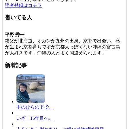
読者登録はコチラ
書いてる人
平野 秀一
親父が北海道、オカンが九州の出身、京都で出会い、私
が生まれ京都育ちですが京都人っぽくない沖縄の宮古島
が大好きです。沖縄の人とよく間違えられます。
新着記事
手のひらの下で。
いざ！15年目へ。