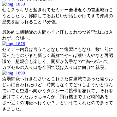
朝もスッキリと起きれてセミナー会場近くの首里城行こ
うとしたら、掃除してるおじいが話しかけてきて沖縄の
歴史を語られること15分強。
最終的に機動隊の人間か？と怪しまれつつ首里城には入
れず、会場へ。
セミナー内容は言うことなしで復習にもなり、数年前に
習ったものがまた新しく新鮮でやっぱ凄い人やなと再認
識で、懇親会も楽しく、閉所が苦手なので酔っ払って、
カプセルの入り口を全開で頭は入り口に向けて就寝。
斎場御嶽へ行きなさいとこれまた首里城であった違うお
じいに言われたけど、時間もなくてどうしようかと悩ん
でいてら空港へ向かうタクシーに携帯を忘れて、それを
届けてくれたおっちゃんが「飛行機までまだ時間ある
さ〜近くの御嶽へ行くか？」というてくれたので参って
きました。