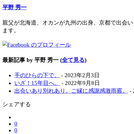
平野 秀一
親父が北海道、オカンが九州の出身、京都で出会い
ます。
最新記事 by 平野 秀一
(
全て見る
)
手のひらの下で。
- 2023年2月3日
いざ！15年目へ。
- 2022年9月8日
出会いあり別れあり。ご縁に感謝感激雨霰。
-
シェアする
0
0