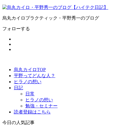
烏丸カイロプラクティック・平野秀一のブログ
フォローする
烏丸カイロTOP
平野ってどんな人？
ヒラノの想い
日記
日常
ヒラノの想い
勉強・セミナー
読者登録はこちら
今日の人気記事