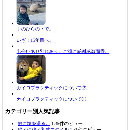
手のひらの下で。
いざ！15年目へ。
出会いあり別れあり。ご縁に感謝感激雨霰。
カイロプラクティックについて②
カイロプラクティックについて①
カテゴリー別人気記事
敵に塩を送る。
1.3k件のビュー
腸と便秘と和式スタイル
1.3k件のビュー