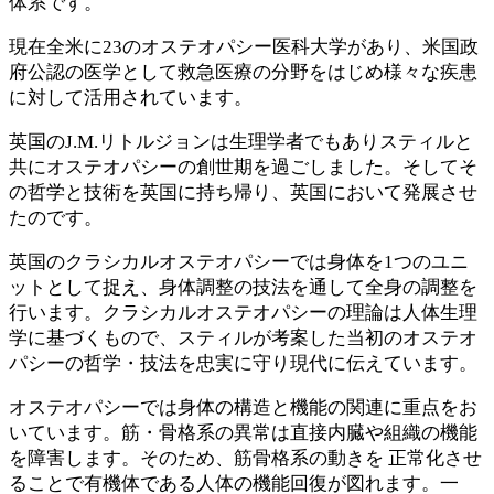
体系です。
現在全米に23のオステオパシー医科大学があり、米国政
府公認の医学として救急医療の分野をはじめ様々な疾患
に対して活用されています。
英国のJ.M.リトルジョンは生理学者でもありスティルと
共にオステオパシーの創世期を過ごしました。そしてそ
の哲学と技術を英国に持ち帰り、英国において発展させ
たのです。
英国のクラシカルオステオパシーでは身体を1つのユニ
ットとして捉え、身体調整の技法を通して全身の調整を
行います。クラシカルオステオパシーの理論は人体生理
学に基づくもので、スティルが考案した当初のオステオ
パシーの哲学・技法を忠実に守り現代に伝えています。
オステオパシーでは身体の構造と機能の関連に重点をお
いています。筋・骨格系の異常は直接内臓や組織の機能
を障害します。そのため、筋骨格系の動きを 正常化させ
ることで有機体である人体の機能回復が図れます。一