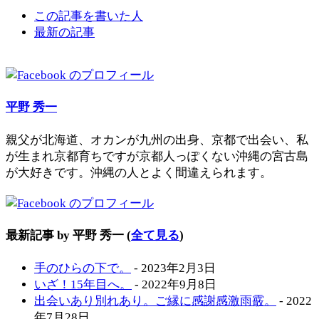
この記事を書いた人
最新の記事
平野 秀一
親父が北海道、オカンが九州の出身、京都で出会い、私
が生まれ京都育ちですが京都人っぽくない沖縄の宮古島
が大好きです。沖縄の人とよく間違えられます。
最新記事 by 平野 秀一
(
全て見る
)
手のひらの下で。
- 2023年2月3日
いざ！15年目へ。
- 2022年9月8日
出会いあり別れあり。ご縁に感謝感激雨霰。
- 2022
年7月28日