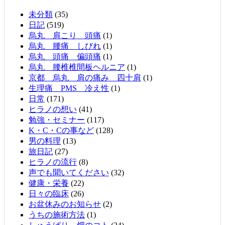
未分類
(35)
日記
(519)
烏丸 肩こり 頭痛
(1)
烏丸 腰痛 しびれ
(1)
烏丸 頭痛 偏頭痛
(1)
烏丸 腰椎椎間板ヘルニア
(1)
京都 烏丸 肩の痛み 四十肩
(1)
生理痛 PMS 冷え性
(1)
日常
(171)
ヒラノの想い
(41)
勉強・セミナー
(117)
K・C・Cの事など
(128)
男の料理
(13)
旅日記
(27)
ヒラノの流行
(8)
声でも聞いてください
(32)
健康・栄養
(22)
日々の臨床
(26)
お盆休みのお知らせ
(2)
うちの施術方法
(1)